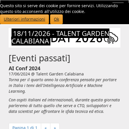
Questo sito si serve dei cookie per fornire servizi. Utilizzando
Toggl
questo sito acconsenti all'utilizzo dei cookie.
navig
Ulteriori informazioni
Ok
18/11/2026
-
TALENT GARDEN
CALABIANA
[Eventi passati]
AI Conf 2024
17/06/2024 @
Talent Garden Calabiana
Torna per il quarto anno la conferenza pensata per portare
in Italia i temi dell'Intelligenza Artificiale e Machine
Learning.
Con ospiti italiani ed internazionali, durante questa giornata
parleremo di tutto quello che serve a CTO, sviluppatori e
data scientist per affrontare le sfida tecnica ed etica.
Pagina 1 di 1
«
»