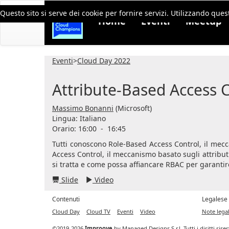
Questo sito si serve dei cookie per fornire servizi. Utilizzando quest
Home
Eventi
Meetup
Eventi
>
Cloud Day 2022
Attribute-Based Access Co
Massimo Bonanni
(Microsoft)
Lingua:
Italiano
Orario: 16:00
-
16:45
Tutti conoscono Role-Based Access Control, il mecc
Access Control, il meccanismo basato sugli attribut
si tratta e come possa affiancare RBAC per garantir
Slide
Video
Contenuti
Legalese
Cloud Day
Cloud TV
Eventi
Video
Note legal
©2019-2026
Improove
by
Managed Designs S.r.l.
Tutti i diritti ris