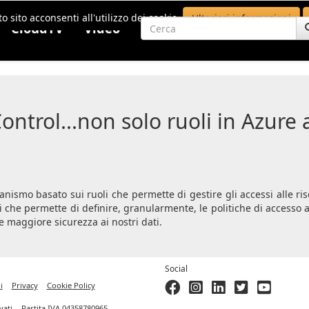
o sito acconsenti all'utilizzo dei cookie.
Ulteriori informazioni
CloudTV
Video
ntrol...non solo ruoli in Azure a
anismo basato sui ruoli che permette di gestire gli accessi alle r
i che permette di definire, granularmente, le politiche di accesso 
e maggiore sicurezza ai nostri dati.
Social
i
Privacy
Cookie Policy
ervati. - Partita IVA 04358780965