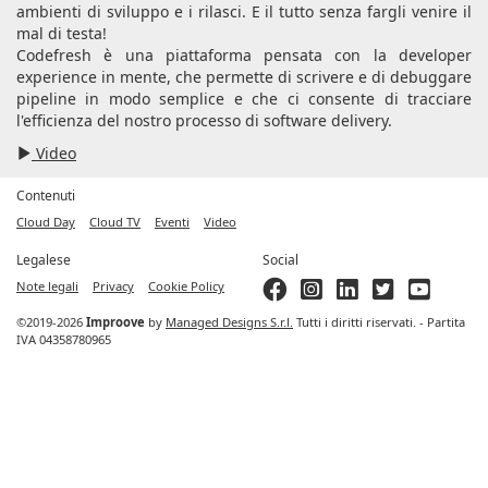
ambienti di sviluppo e i rilasci. E il tutto senza fargli venire il
mal di testa!
Codefresh è una piattaforma pensata con la developer
experience in mente, che permette di scrivere e di debuggare
pipeline in modo semplice e che ci consente di tracciare
l'efficienza del nostro processo di software delivery.
Video
Contenuti
Cloud Day
Cloud TV
Eventi
Video
Legalese
Social
Note legali
Privacy
Cookie Policy
©2019-2026
Improove
by
Managed Designs S.r.l.
Tutti i diritti riservati. - Partita
IVA 04358780965