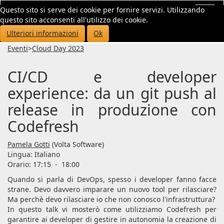
Questo sito si serve dei cookie per fornire servizi. Utilizzando
Toggl
questo sito acconsenti all'utilizzo dei cookie.
navig
Ulteriori informazioni
Ok
Eventi
>
Cloud Day 2023
CI/CD e developer
experience: da un git push al
release in produzione con
Codefresh
Pamela Gotti
(Volta Software)
Lingua:
Italiano
Orario: 17:15
-
18:00
Quando si parla di DevOps, spesso i developer fanno facce
strane. Devo davvero imparare un nuovo tool per rilasciare?
Ma perchè devo rilasciare io che non conosco l'infrastruttura?
In questo talk vi mosterò come utilizziamo Codefresh per
garantire ai developer di gestire in autonomia la creazione di