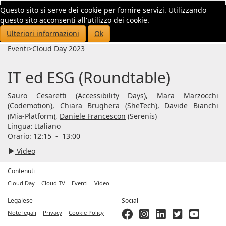
Questo sito si serve dei cookie per fornire servizi. Utilizzando
Toggl
questo sito acconsenti all'utilizzo dei cookie.
navig
Ulteriori informazioni
Ok
Eventi
>
Cloud Day 2023
IT ed ESG (Roundtable)
Sauro Cesaretti
(Accessibility Days),
Mara Marzocchi
(Codemotion),
Chiara Brughera
(SheTech),
Davide Bianchi
(Mia-Platform),
Daniele Francescon
(Serenis)
Lingua:
Italiano
Orario: 12:15
-
13:00
Video
Contenuti
Cloud Day
Cloud TV
Eventi
Video
Legalese
Social
Note legali
Privacy
Cookie Policy