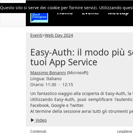
Questo sito si serve dei cookie per fornire servizi. Utilizzando quest
Home
Eventi
Meetup
Eventi
>
Web Day 2024
Easy-Auth: il modo più s
tuoi App Service
Massimo Bonanni
(Microsoft)
Lingua:
Italiano
Orario: 11:30
-
12:15
Un fantastico viaggio alla scoperta di Easy-Auth, la 
Utilizzando Easy-Auth, puoi semplificare l'autent
Facebook, Google e Twitter.
Al termine della sessione avrai tutti gli strumenti 
Video
Contenuti
Legalese