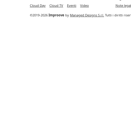
Cloud Day
Cloud TV
Eventi
Video
Note legal
©2019-2026
Improove
by
Managed Designs S.r.l.
Tutti i diritti ris