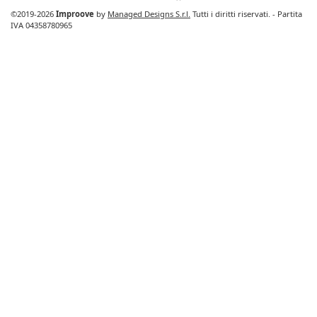
©2019-2026
Improove
by
Managed Designs S.r.l.
Tutti i diritti riservati. - Partita
IVA 04358780965