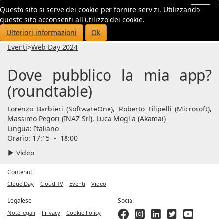
Questo sito si serve dei cookie per fornire servizi. Utilizzando
Toggl
questo sito acconsenti all'utilizzo dei cookie.
navig
Ulteriori informazioni
Ok
Eventi
>
Web Day 2024
Dove pubblico la mia app?
(roundtable)
Lorenzo Barbieri
(SoftwareOne),
Roberto Filipelli
(Microsoft),
Massimo Pegori
(INAZ Srl),
Luca Moglia
(Akamai)
Lingua:
Italiano
Orario: 17:15
-
18:00
Video
Contenuti
Cloud Day
Cloud TV
Eventi
Video
Legalese
Social
Note legali
Privacy
Cookie Policy