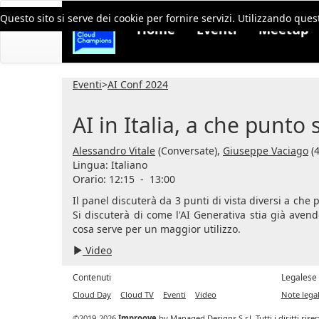
Questo sito si serve dei cookie per fornire servizi. Utilizzando quest
Home
Eventi
Meetup
Eventi
>
AI Conf 2024
AI in Italia, a che punto
Alessandro Vitale
(Conversate),
Giuseppe Vaciago
(4
Lingua:
Italiano
Orario: 12:15
-
13:00
Il panel discuterà da 3 punti di vista diversi a che
Si discuterà di come l'AI Generativa stia già ave
cosa serve per un maggior utilizzo.
Video
Contenuti
Legalese
Cloud Day
Cloud TV
Eventi
Video
Note legal
©2019-2026
Improove
by
Managed Designs S.r.l.
Tutti i diritti ris