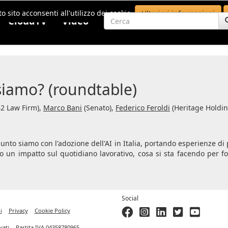
o sito acconsenti all'utilizzo dei cookie.
Ulteriori informazioni
CloudTV
Video
 siamo? (roundtable)
2 Law Firm),
Marco Bani
(Senato),
Federico Feroldi
(Heritage Holdin
 punto siamo con l'adozione dell'AI in Italia, portando esperienze d
ndo un impatto sul quotidiano lavorativo, cosa si sta facendo per
Social
i
Privacy
Cookie Policy
ervati. - Partita IVA 04358780965