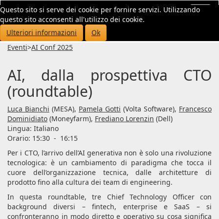
Questo sito si serve dei cookie per fornire servizi. Utilizzando
Toggl
questo sito acconsenti all'utilizzo dei cookie.
navig
Ulteriori informazioni
Ok
Eventi
>
AI Conf 2025
AI, dalla prospettiva CTO
(roundtable)
Luca Bianchi
(MESA),
Pamela Gotti
(Volta Software),
Francesco
Dominidiato
(Moneyfarm),
Frediano Lorenzin
(Dell)
Lingua:
Italiano
Orario: 15:30
-
16:15
Per i CTO, l’arrivo dell’AI generativa non è solo una rivoluzione
tecnologica: è un cambiamento di paradigma che tocca il
cuore dell’organizzazione tecnica, dalle architetture di
prodotto fino alla cultura dei team di engineering.
In questa roundtable, tre Chief Technology Officer con
background diversi – fintech, enterprise e SaaS – si
confronteranno in modo diretto e operativo su cosa significa