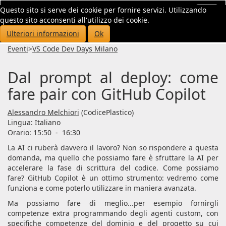
Questo sito si serve dei cookie per fornire servizi. Utilizzando
Toggl
questo sito acconsenti all'utilizzo dei cookie.
navig
Ulteriori informazioni
Ok
Eventi
>
VS Code Dev Days Milano
Dal prompt al deploy: come
fare pair con GitHub Copilot
Alessandro Melchiori
(CodicePlastico)
Lingua:
Italiano
Orario: 15:50
-
16:30
La AI ci ruberà davvero il lavoro? Non so rispondere a questa
domanda, ma quello che possiamo fare è sfruttare la AI per
accelerare la fase di scrittura del codice. Come possiamo
fare? GitHub Copilot è un ottimo strumento: vedremo come
funziona e come poterlo utilizzare in maniera avanzata.
Ma possiamo fare di meglio...per esempio fornirgli
competenze extra programmando degli agenti custom, con
specifiche competenze del dominio e del progetto su cui