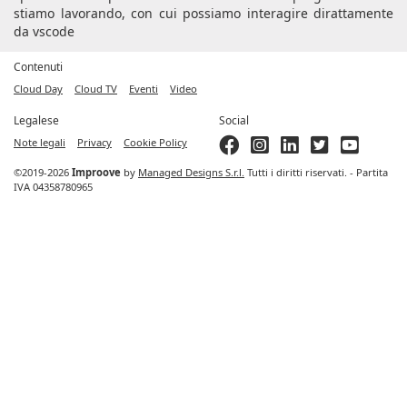
stiamo lavorando, con cui possiamo interagire dirattamente
da vscode
Contenuti
Cloud Day
Cloud TV
Eventi
Video
Legalese
Social
Note legali
Privacy
Cookie Policy
©2019-2026
Improove
by
Managed Designs S.r.l.
Tutti i diritti riservati. - Partita
IVA 04358780965