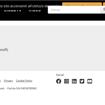
o sito acconsenti all'utilizzo dei cookie.
Ulteriori informazioni
CloudTV
Video
soft)
Social
i
Privacy
Cookie Policy
ervati. - Partita IVA 04358780965