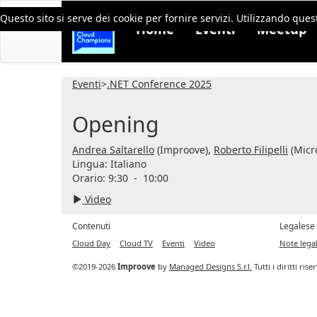
Questo sito si serve dei cookie per fornire servizi. Utilizzando quest
Home
Eventi
Meetup
Eventi
>
.NET Conference 2025
Opening
Andrea Saltarello
(Improove),
Roberto Filipelli
(Micro
Lingua:
Italiano
Orario: 9:30
-
10:00
Video
Contenuti
Legalese
Cloud Day
Cloud TV
Eventi
Video
Note legal
©2019-2026
Improove
by
Managed Designs S.r.l.
Tutti i diritti ris