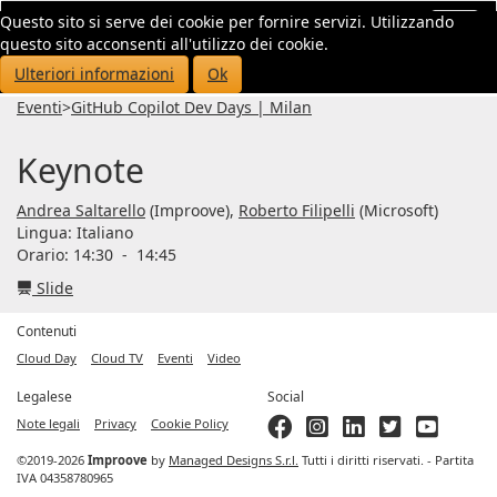
Questo sito si serve dei cookie per fornire servizi. Utilizzando
Toggl
questo sito acconsenti all'utilizzo dei cookie.
navig
Ulteriori informazioni
Ok
Eventi
>
GitHub Copilot Dev Days | Milan
Keynote
Andrea Saltarello
(Improove),
Roberto Filipelli
(Microsoft)
Lingua:
Italiano
Orario: 14:30
-
14:45
Slide
Contenuti
Cloud Day
Cloud TV
Eventi
Video
Legalese
Social
Note legali
Privacy
Cookie Policy
©2019-2026
Improove
by
Managed Designs S.r.l.
Tutti i diritti riservati. - Partita
IVA 04358780965