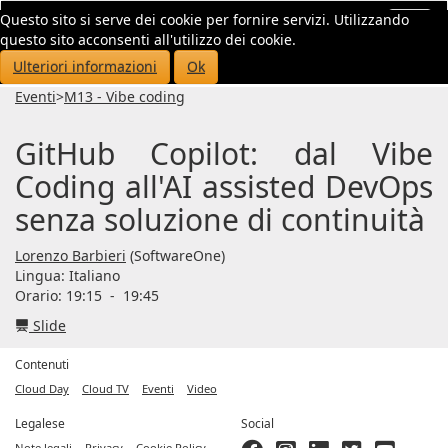
Questo sito si serve dei cookie per fornire servizi. Utilizzando
Toggl
questo sito acconsenti all'utilizzo dei cookie.
navig
Ulteriori informazioni
Ok
Eventi
>
M13 - Vibe coding
GitHub Copilot: dal Vibe
Coding all'AI assisted DevOps
senza soluzione di continuità
Lorenzo Barbieri
(SoftwareOne)
Lingua:
Italiano
Orario: 19:15
-
19:45
Slide
Contenuti
Cloud Day
Cloud TV
Eventi
Video
Legalese
Social
Note legali
Privacy
Cookie Policy