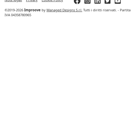
©2019-2026
Improove
by
Managed Designs S.r.l.
Tutti i diritti riservati. - Partita
IVA 04358780965