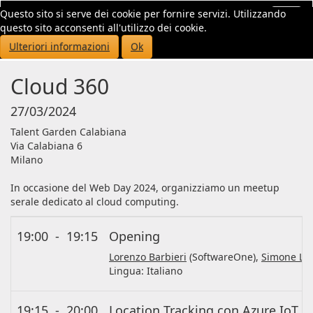
Questo sito si serve dei cookie per fornire servizi. Utilizzando
Toggl
questo sito acconsenti all'utilizzo dei cookie.
navig
Ulteriori informazioni
Ok
Cloud 360
27/03/2024
Talent Garden Calabiana
Via Calabiana 6
Milano
In occasione del Web Day 2024, organizziamo un meetup
serale dedicato al cloud computing.
19:00
-
19:15
Opening
Lorenzo Barbieri
(SoftwareOne),
Simone Lus
Lingua:
Italiano
19:15
-
20:00
Location Tracking con Azure IoT C