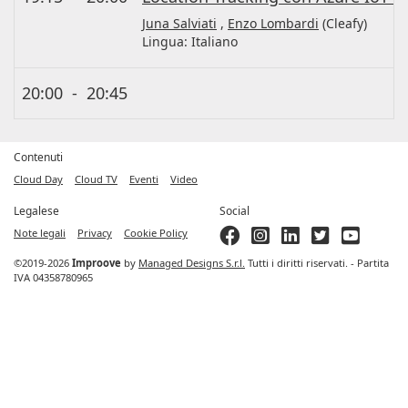
Juna Salviati
,
Enzo Lombardi
(Cleafy)
Lingua:
Italiano
20:00
-
20:45
Contenuti
Cloud Day
Cloud TV
Eventi
Video
Legalese
Social
Note legali
Privacy
Cookie Policy
©2019-2026
Improove
by
Managed Designs S.r.l.
Tutti i diritti riservati. - Partita
IVA 04358780965