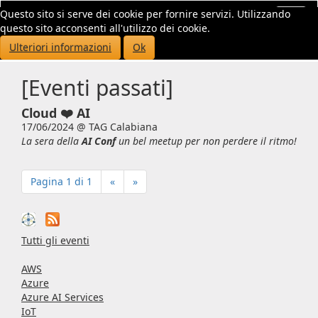
Questo sito si serve dei cookie per fornire servizi. Utilizzando
Toggl
questo sito acconsenti all'utilizzo dei cookie.
navig
Ulteriori informazioni
Ok
[Eventi passati]
Cloud ❤️ AI
17/06/2024 @
TAG Calabiana
La sera della
AI Conf
un bel meetup per non perdere il ritmo!
Pagina 1 di 1
«
»
Tutti gli eventi
AWS
Azure
Azure AI Services
IoT