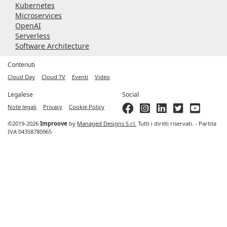
Kubernetes
Microservices
OpenAI
Serverless
Software Architecture
Contenuti
Cloud Day
Cloud TV
Eventi
Video
Legalese
Social
Note legali
Privacy
Cookie Policy
©2019-2026
Improove
by
Managed Designs S.r.l.
Tutti i diritti riservati. - Partita
IVA 04358780965