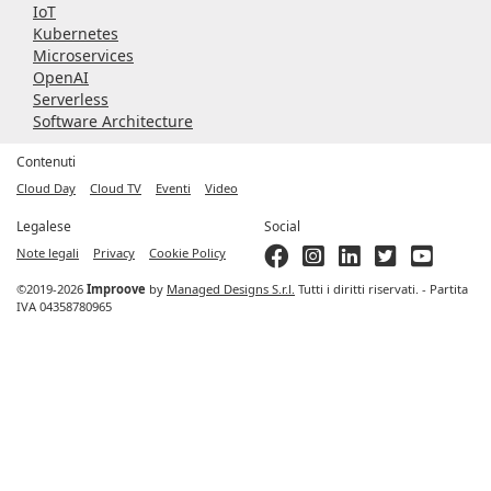
IoT
Kubernetes
Microservices
OpenAI
Serverless
Software Architecture
Contenuti
Cloud Day
Cloud TV
Eventi
Video
Legalese
Social
Note legali
Privacy
Cookie Policy
©2019-2026
Improove
by
Managed Designs S.r.l.
Tutti i diritti riservati. - Partita
IVA 04358780965