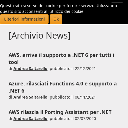
Questo sito si serve dei cookie per fornire servizi. Utilizzando
Toggl
questo sito acconsenti all'utilizzo dei cookie.
navig
Ulteriori informazioni
Ok
[Archivio News]
AWS, arriva il supporto a .NET 6 per tutti i
tool
di
Andrea Saltarello
,
pubblicato il 22/12/2021
Azure, rilasciati Functions 4.0 e supporto a
.NET 6
di
Andrea Saltarello
,
pubblicato il 08/11/2021
AWS rilascia il Porting Assistant per .NET
di
Andrea Saltarello
,
pubblicato il 02/07/2020