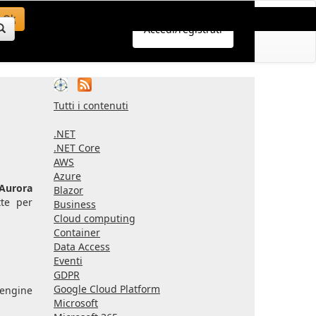
Ok
Accedi/registrati
Tutti i contenuti
.NET
.NET Core
AWS
Azure
Aurora
Blazor
tte per
Business
Cloud computing
Container
Data Access
Eventi
GDPR
Google Cloud Platform
'engine
Microsoft