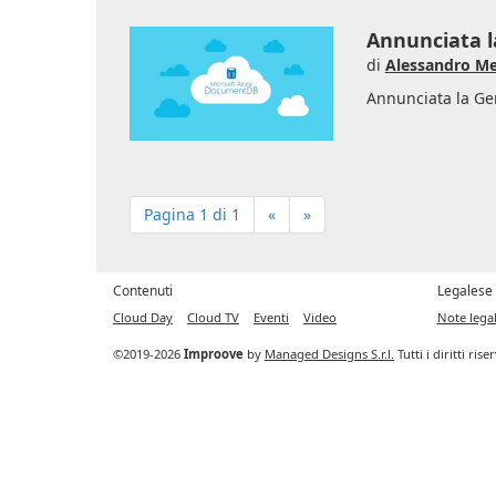
Annunciata l
di
Alessandro Me
Annunciata la Ge
Pagina 1 di 1
«
»
Contenuti
Legalese
Cloud Day
Cloud TV
Eventi
Video
Note legal
©2019-2026
Improove
by
Managed Designs S.r.l.
Tutti i diritti ris