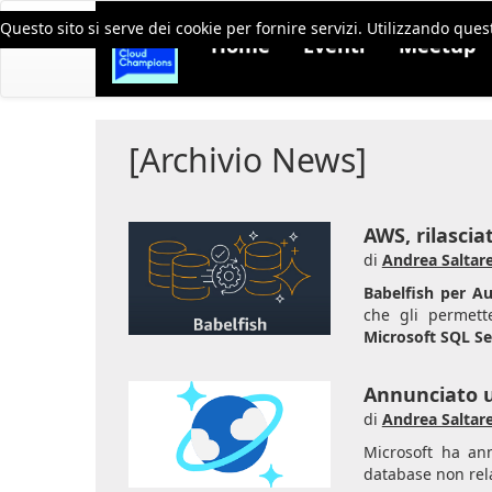
Questo sito si serve dei cookie per fornire servizi. Utilizzando quest
Home
Eventi
Meetup
[Archivio News]
AWS, rilasci
di
Andrea Saltare
Babelfish per A
che gli permett
Microsoft SQL Se
Annunciato 
di
Andrea Saltare
Microsoft ha ann
database non rel