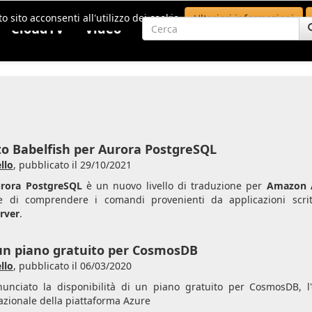
o sito acconsenti all'utilizzo dei cookie.
Ulteriori informazioni
CloudTV
Video
ato Babelfish per Aurora PostgreSQL
llo
,
pubblicato il 29/10/2021
urora PostgreSQL
è un nuovo livello di traduzione per
Amazon 
e di comprendere i comandi provenienti da applicazioni scri
rver
.
un piano gratuito per CosmosDB
llo
,
pubblicato il 06/03/2020
unciato la disponibilità di un piano gratuito per CosmosDB, l
azionale della piattaforma Azure