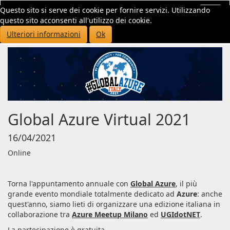
Questo sito si serve dei cookie per fornire servizi. Utilizzando
Toggl
questo sito acconsenti all'utilizzo dei cookie.
navig
Ulteriori informazioni
Ok
Global Azure Virtual 2021
16/04/2021
Online
Torna l'appuntamento annuale con
Global Azure
, il più
grande evento mondiale totalmente dedicato ad
Azure
: anche
quest'anno, siamo lieti di organizzare una edizione italiana in
collaborazione tra
Azure Meetup Milano
ed
UGIdotNET
.
La partecipazione è gratuita.