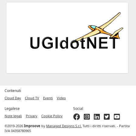
Contenuti
Cloud Day
Cloud TV
Eventi
Video
Legalese
Social
Note legali
Privacy
Cookie Policy
©2019-2026
Improove
by
Managed Designs S.r.l.
Tutti i diritti riservati. - Partita
IVA 04358780965